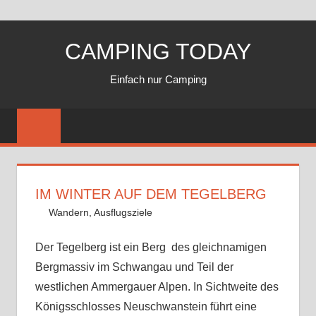
Zum
CAMPING TODAY
Inhalt
springen
Einfach nur Camping
IM WINTER AUF DEM TEGELBERG
15. Februar 2020
Andy
Wandern
,
Ausflugsziele
Kommentar hinterlassen
Der Tegelberg ist ein Berg des gleichnamigen
Bergmassiv im Schwangau und Teil der
westlichen Ammergauer Alpen. In Sichtweite des
Königsschlosses Neuschwanstein führt eine