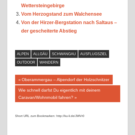
Wettersteingebirge
Vom Herzogstand zum Walchensee
Von der Hirzer-Bergstation nach Saltaus –
der gescheiterte Abstieg
ALPEN
ALLGÄU
SCHWANGAU
AUSFLUGSZIEL
OUTDOOR
WANDERN
Beitragsnavigation
Vorheriger
Oberammergau – Alpendorf der Holzschnitzer
Beitrag:
Nächster
Wie schnell darfst Du eigentlich mit deinem
Beitrag:
Caravan/Wohnmobil fahren?
Short URL zum Bookmarken: http://ku-li.de/JWVr0