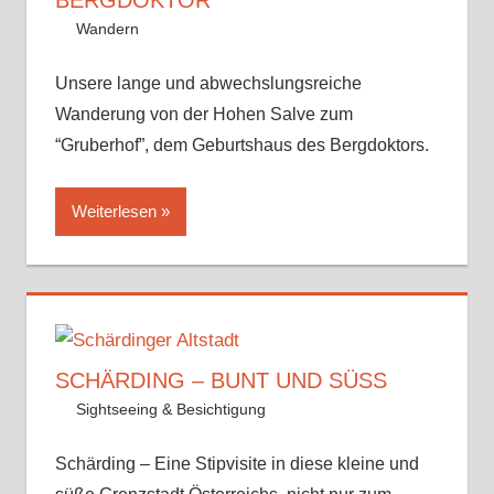
BERGDOKTOR
17. Juni 2023
Andy
Wandern
Kommentar hinterlassen
Unsere lange und abwechslungsreiche
Wanderung von der Hohen Salve zum
“Gruberhof”, dem Geburtshaus des Bergdoktors.
Weiterlesen
SCHÄRDING – BUNT UND SÜSS
22. April 2023
Andy
Sightseeing & Besichtigung
Kommentar
hinterlassen
Schärding – Eine Stipvisite in diese kleine und