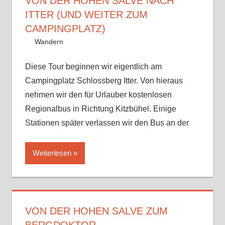
VON DER HOHEN SALVE NACH
ITTER (UND WEITER ZUM
CAMPINGPLATZ)
19. August 2023
Andy
Wandern
Kommentar hinterlassen
Diese Tour beginnen wir eigentlich am
Campingplatz Schlossberg Itter. Von hieraus
nehmen wir den für Urlauber kostenlosen
Regionalbus in Richtung Kitzbühel. Einige
Stationen später verlassen wir den Bus an der
Weiterlesen
VON DER HOHEN SALVE ZUM