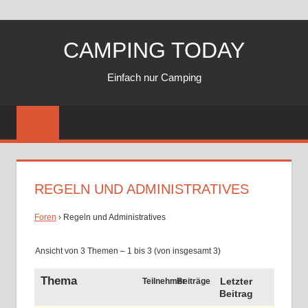
Zum
CAMPING TODAY
Inhalt
springen
Einfach nur Camping
REGELN UND ADMINISTRATIVES
Foren
›
Regeln und Administratives
Ansicht von 3 Themen – 1 bis 3 (von insgesamt 3)
Thema
Letzter
Teilnehmer
Beiträge
Beitrag