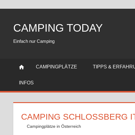
Zum
Inhalt
CAMPING TODAY
springen
Einfach nur Camping
CAMPINGPLÄTZE
TIPPS & ERFAH
INFOS
CAMPING SCHLOSSBERG I
8. Juli 2023
Andy
Campingplätze in Österreich
Kommentar hinterlas