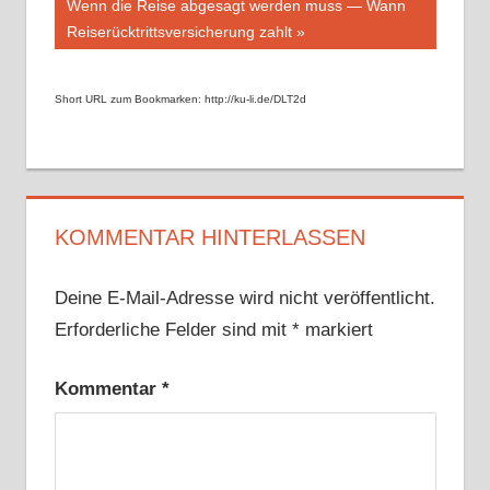
Nächster
Wenn die Reise abgesagt werden muss — Wann
Beitrag:
Reiserücktrittsversicherung zahlt
Short URL zum Bookmarken: http://ku-li.de/DLT2d
KOMMENTAR HINTERLASSEN
Deine E-Mail-Adresse wird nicht veröffentlicht.
Erforderliche Felder sind mit
*
markiert
Kommentar
*