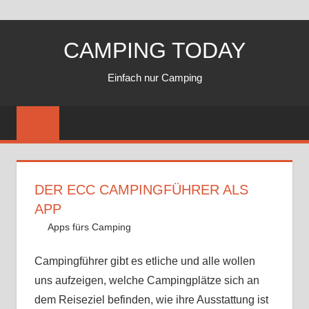
Zum
CAMPING TODAY
Inhalt
springen
Einfach nur Camping
DER ECC CAMPINGFÜHRER ALS
APP
14. März 2020
Andy
Apps fürs Camping
Kommentar hinterlassen
Campingführer gibt es etliche und alle wollen
uns aufzeigen, welche Campingplätze sich an
dem Reiseziel befinden, wie ihre Ausstattung ist